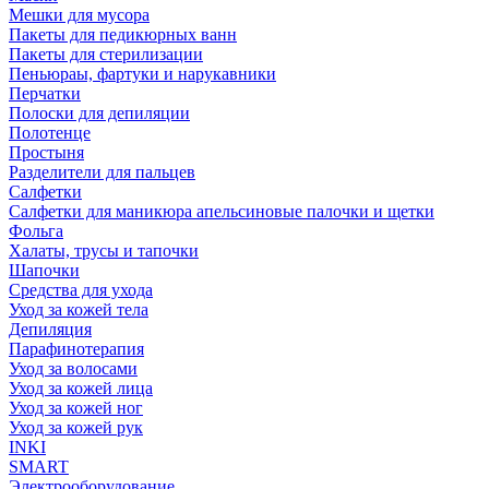
Мешки для мусора
Пакеты для педикюрных ванн
Пакеты для стерилизации
Пеньюраы, фартуки и нарукавники
Перчатки
Полоски для депиляции
Полотенце
Простыня
Разделители для пальцев
Салфетки
Салфетки для маникюра апельсиновые палочки и щетки
Фольга
Халаты, трусы и тапочки
Шапочки
Средства для ухода
Уход за кожей тела
Депиляция
Парафинотерапия
Уход за волосами
Уход за кожей лица
Уход за кожей ног
Уход за кожей рук
INKI
SMART
Электрооборудование