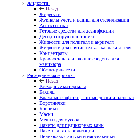
Жидкости
Назад
Жидкости
Журналы учета и ванны для стерилизации
Антисептики
Готовые средства для дезинфекции
Дегидратирующие тоники
Жидкости для полигеля и акригеля
Жидкости для снятие гель-лака, лака и геля
Концентраты
Кровоостанавливающие средства для
маникюра
Обезжириватели
Расходные материалы
Назад
Расходные материалы
Бахилы
Влажные салфетки, ватные диски и палочки
Воротнички
Коврики
Маски
Мешки для мусора
Пакеты для педикюрных ванн
Пакеты для стерилизации
Пеньюраы, фартуки и нарукавники