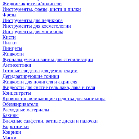
Жидкие акригели/полигели
Инструменты, фрезы, кисти и пилки
Фрезы
Инструменты для педикюра
Инструменты для косметологии
Инструменты для маникюра
Кисти
Пилки
Пинцеты
Жидкости
Журналы учета и ванны для стерилизации
Антисептики
Готовые средства для дезинфекции
Дегидратирующие тоники
Жидкости для полигеля и акригеля
Жидкости для снятие гель-лака, лака и геля
Концентраты
Кровоостанавливающие средства для маникюра
Обезжириватели
Расходные материалы
Бахилы
Влажные салфетки, ватные диски и палочки
Воротнички
Коврики
Маски