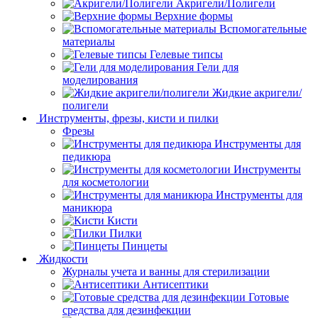
Акригели/Полигели
Верхние формы
Вспомогательные
материалы
Гелевые типсы
Гели для
моделирования
Жидкие акригели/
полигели
Инструменты, фрезы, кисти и пилки
Фрезы
Инструменты для
педикюра
Инструменты
для косметологии
Инструменты для
маникюра
Кисти
Пилки
Пинцеты
Жидкости
Журналы учета и ванны для стерилизации
Антисептики
Готовые
средства для дезинфекции