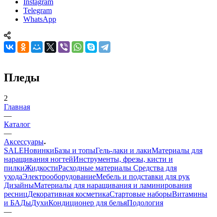
Instagram
Telegram
WhatsApp
Пледы
2
Главная
—
Каталог
—
Аксессуары
SALE
Новинки
Базы и топы
Гель-лаки и лаки
Материалы для
наращивания ногтей
Инструменты, фрезы, кисти и
пилки
Жидкости
Расходные материалы
Средства для
ухода
Электрооборудование
Мебель и подставки для рук
Дизайны
Материалы для наращивания и ламинирования
ресниц
Декоративная косметика
Стартовые наборы
Витамины
и БАДы
Духи
Кондиционер для белья
Подология
—