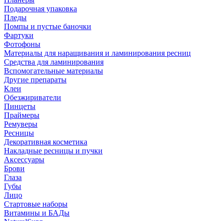
Подарочная упаковка
Пледы
Помпы и пустые баночки
Фартуки
Фотофоны
Материалы для наращивания и ламинирования ресниц
Средства для ламинирования
Вспомогательные материалы
Другие препараты
Клеи
Обезжириватели
Пинцеты
Праймеры
Ремуверы
Ресницы
Декоративная косметика
Накладные ресницы и пучки
Аксессуары
Брови
Глаза
Губы
Лицо
Стартовые наборы
Витамины и БАДы