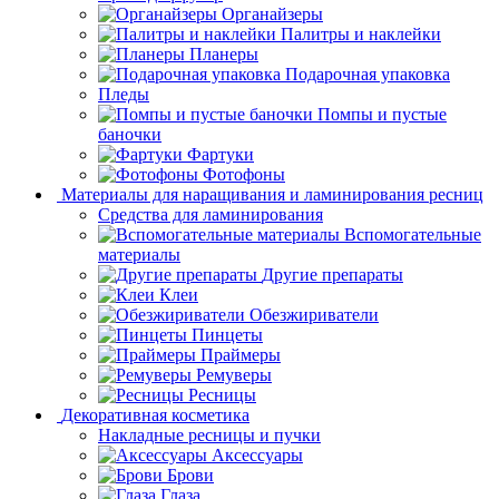
Органайзеры
Палитры и наклейки
Планеры
Подарочная упаковка
Пледы
Помпы и пустые
баночки
Фартуки
Фотофоны
Материалы для наращивания и ламинирования ресниц
Средства для ламинирования
Вспомогательные
материалы
Другие препараты
Клеи
Обезжириватели
Пинцеты
Праймеры
Ремуверы
Ресницы
Декоративная косметика
Накладные ресницы и пучки
Аксессуары
Брови
Глаза