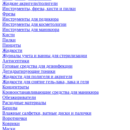
Жидкие акригели/полигели
Инструменты, фрезы, кисти и пилки
Фрезы
Инструменты для педикюра
Инструменты для косметологии
Инструменты для маникюра
Кисти
Пилки
Пинцеты
Жидкости
Журналы учета и ванны для стерилизации
Антисептики
Готовые средства для дезинфекции
Дегидратирующие тоники
Жидкости для полигеля и акригеля
Жидкости для снятие гель-лака, лака и геля
Концентраты
Кровоостанавливающие средства для маникюра
Обезжириватели
Расходные материалы
Бахилы
Влажные салфетки, ватные диски и палочки
Воротнички
Коврики
Маски