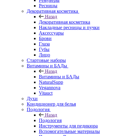
Ремуверы
Ресницы
Декоративная косметика
Назад
Декоративная косметика
Накладные ресницы и пучки
Аксессуары
Брови
Глаза
Губы
Лицо
Стартовые наборы
Витамины и БАДы
Назад
Витамины и БАДы
NaturalSupp
Vegannova
Vitauct
Духи
Кондиционер для белья
Подология
Назад
Подология
Инструменты для педикюра
Вспомогательные материалы