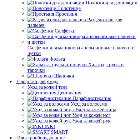
Полоски для депиляции
Полотенце
Простыня
Разделители для
пальцев
Салфетки
Салфетки для маникюра апельсиновые палочки и
щетки
Фольга
Халаты, трусы и
тапочки
Шапочки
Средства для ухода
Уход за кожей тела
Депиляция
Парафинотерапия
Уход за волосами
Уход за кожей лица
Уход за кожей ног
Уход за кожей рук
INKI
SMART
Электрооборудование