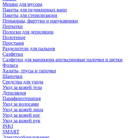
Мешки для мусора
Пакеты для педикюрных ванн
Пакеты для стерилизации
Пеньюраы, фартуки и нарукавники
Перчатки
Полоски для депиляции
Полотенце
Простыня
Разделители для пальцев
Салфетки
Салфетки для маникюра апельсиновые палочки и щетки
Фольга
Халаты, трусы и тапочки
Шапочки
Средства для ухода
Уход за кожей тела
Депиляция
Парафинотерапия
Уход за волосами
Уход за кожей лица
Уход за кожей ног
Уход за кожей рук
INKI
SMART
Электрооборудование