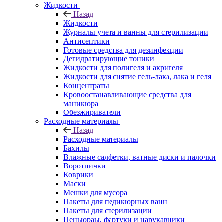
Жидкости
Назад
Жидкости
Журналы учета и ванны для стерилизации
Антисептики
Готовые средства для дезинфекции
Дегидратирующие тоники
Жидкости для полигеля и акригеля
Жидкости для снятие гель-лака, лака и геля
Концентраты
Кровоостанавливающие средства для
маникюра
Обезжириватели
Расходные материалы
Назад
Расходные материалы
Бахилы
Влажные салфетки, ватные диски и палочки
Воротнички
Коврики
Маски
Мешки для мусора
Пакеты для педикюрных ванн
Пакеты для стерилизации
Пеньюраы, фартуки и нарукавники