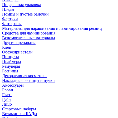
Подарочная упаковка
Пледы
Помпы и пустые баночки
Фартуки
Фотофоны
Материалы для наращивания и ламинирования ресниц
Средства для ламинирования
Вспомогательные материалы
Другие препараты
Клеи
Обезжириватели
Пинцеты
Праймеры
Ремуверы
Ресницы
Декоративная косметика
Накладные ресницы и пучки
Аксессуары
Брови
Глаза
Губы
Лицо
Стартовые наборы
Витамины и БАДы