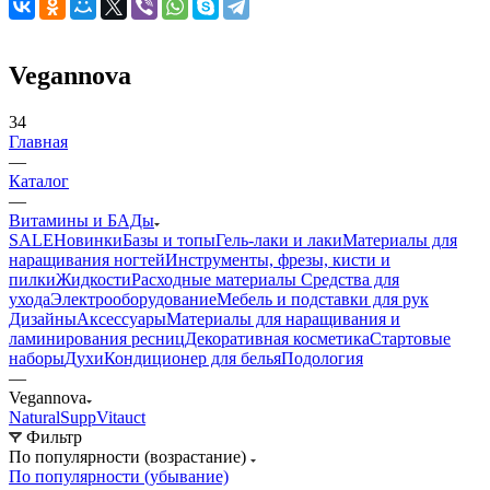
Vegannova
34
Главная
—
Каталог
—
Витамины и БАДы
SALE
Новинки
Базы и топы
Гель-лаки и лаки
Материалы для
наращивания ногтей
Инструменты, фрезы, кисти и
пилки
Жидкости
Расходные материалы
Средства для
ухода
Электрооборудование
Мебель и подставки для рук
Дизайны
Аксессуары
Материалы для наращивания и
ламинирования ресниц
Декоративная косметика
Стартовые
наборы
Духи
Кондиционер для белья
Подология
—
Vegannova
NaturalSupp
Vitauct
Фильтр
По популярности (возрастание)
По популярности (убывание)