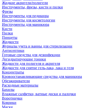
Жидкие акригели/полигели
Инструменты, фрезы, кисти и пилки
Фрезы
Инструменты для педикюра
Инструменты для косметологии
Инструменты для маникюра
Кисти
Пилки
Пинцеты
Жидкости
Журналы учета и ванны для стерилизации
Антисептики
Готовые средства для дезинфекции
Дегидратирующие тоники
Жидкости для полигеля и акригеля
Жидкости для снятие гель-лака, лака и геля
Концентраты
Кровоостанавливающие средства для маникюра
Обезжириватели
Расходные материалы
Бахилы
Влажные салфетки, ватные диски и палочки
Воротнички
Коврики
Маски