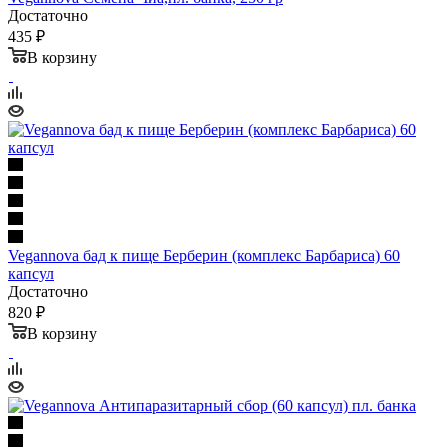
Достаточно
435 ₽
В корзину
Vegannova бад к пище Берберин (комплекс Барбариса) 60
капсул
Достаточно
820 ₽
В корзину