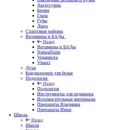
Аксессуары
Брови
Глаза
Губы
Лицо
Стартовые наборы
Витамины и БАДы
Назад
Витамины и БАДы
NaturalSupp
Vegannova
Vitauct
Духи
Кондиционер для белья
Подология
Назад
Подология
Инструменты для педикюра
Вспомогательные материалы
Препараты Владмива
Препараты Инки
Школа
Назад
Школа