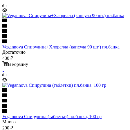
Vegannova Спирулина+Хлорелла (капсула 90 шт.) пл.банка
Достаточно
430 ₽
В корзину
Vegannova Спирулина (таблетки) пл.банка, 100 гр
Много
290 ₽