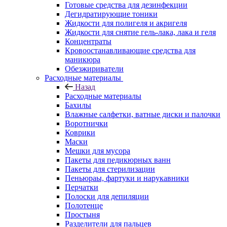
Готовые средства для дезинфекции
Дегидратирующие тоники
Жидкости для полигеля и акригеля
Жидкости для снятие гель-лака, лака и геля
Концентраты
Кровоостанавливающие средства для
маникюра
Обезжириватели
Расходные материалы
Назад
Расходные материалы
Бахилы
Влажные салфетки, ватные диски и палочки
Воротнички
Коврики
Маски
Мешки для мусора
Пакеты для педикюрных ванн
Пакеты для стерилизации
Пеньюраы, фартуки и нарукавники
Перчатки
Полоски для депиляции
Полотенце
Простыня
Разделители для пальцев