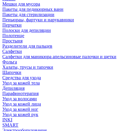
Мешки для мусора
Пакеты для педикюрных ванн
Пакеты для стерилизации
Пеньюраы, фартуки и нарукавники
Перчатки
Полоски для депиляции
Полотенце
Простыня
Разделители для пальцев
Салфетки
Салфетки для маникюра апельсиновые палочки и щетки
Фольга
Халаты, трусы и тапочки
Шапочки
Средства для ухода
Уход за кожей тела
Депиляция
Парафинотерапия
Уход за волосами
Уход за кожей лица
Уход за кожей ног
Уход за кожей рук
INKI
SMART
Электрооборудование