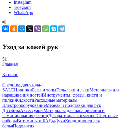
Instagram
Telegram
WhatsApp
Уход за кожей рук
51
Главная
—
Каталог
—
Средства для ухода
SALE
Новинки
Базы и топы
Гель-лаки и лаки
Материалы для
наращивания ногтей
Инструменты, фрезы, кисти и
пилки
Жидкости
Расходные материалы
Электрооборудование
Мебель и подставки для рук
Дизайны
Аксессуары
Материалы для наращивания и
ламинирования ресниц
Декоративная косметика
Стартовые
наборы
Витамины и БАДы
Духи
Кондиционер для
белья
Подология