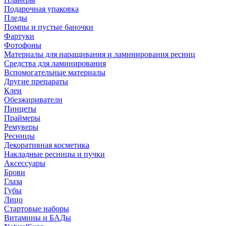
Подарочная упаковка
Пледы
Помпы и пустые баночки
Фартуки
Фотофоны
Материалы для наращивания и ламинирования ресниц
Средства для ламинирования
Вспомогательные материалы
Другие препараты
Клеи
Обезжириватели
Пинцеты
Праймеры
Ремуверы
Ресницы
Декоративная косметика
Накладные ресницы и пучки
Аксессуары
Брови
Глаза
Губы
Лицо
Стартовые наборы
Витамины и БАДы