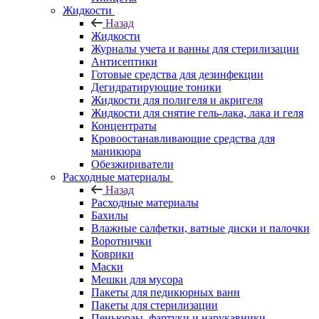
Жидкости
Назад
Жидкости
Журналы учета и ванны для стерилизации
Антисептики
Готовые средства для дезинфекции
Дегидратирующие тоники
Жидкости для полигеля и акригеля
Жидкости для снятие гель-лака, лака и геля
Концентраты
Кровоостанавливающие средства для
маникюра
Обезжириватели
Расходные материалы
Назад
Расходные материалы
Бахилы
Влажные салфетки, ватные диски и палочки
Воротнички
Коврики
Маски
Мешки для мусора
Пакеты для педикюрных ванн
Пакеты для стерилизации
Пеньюраы, фартуки и нарукавники