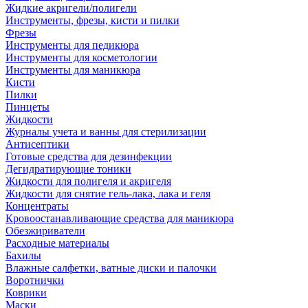
Жидкие акригели/полигели
Инструменты, фрезы, кисти и пилки
Фрезы
Инструменты для педикюра
Инструменты для косметологии
Инструменты для маникюра
Кисти
Пилки
Пинцеты
Жидкости
Журналы учета и ванны для стерилизации
Антисептики
Готовые средства для дезинфекции
Дегидратирующие тоники
Жидкости для полигеля и акригеля
Жидкости для снятие гель-лака, лака и геля
Концентраты
Кровоостанавливающие средства для маникюра
Обезжириватели
Расходные материалы
Бахилы
Влажные салфетки, ватные диски и палочки
Воротнички
Коврики
Маски