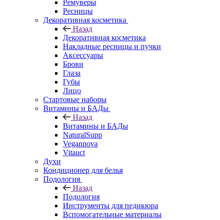
Ремуверы
Ресницы
Декоративная косметика
Назад
Декоративная косметика
Накладные ресницы и пучки
Аксессуары
Брови
Глаза
Губы
Лицо
Стартовые наборы
Витамины и БАДы
Назад
Витамины и БАДы
NaturalSupp
Vegannova
Vitauct
Духи
Кондиционер для белья
Подология
Назад
Подология
Инструменты для педикюра
Вспомогательные материалы