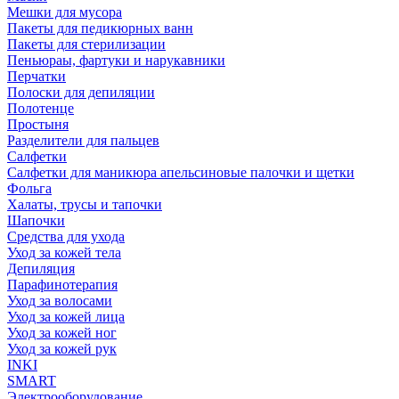
Мешки для мусора
Пакеты для педикюрных ванн
Пакеты для стерилизации
Пеньюраы, фартуки и нарукавники
Перчатки
Полоски для депиляции
Полотенце
Простыня
Разделители для пальцев
Салфетки
Салфетки для маникюра апельсиновые палочки и щетки
Фольга
Халаты, трусы и тапочки
Шапочки
Средства для ухода
Уход за кожей тела
Депиляция
Парафинотерапия
Уход за волосами
Уход за кожей лица
Уход за кожей ног
Уход за кожей рук
INKI
SMART
Электрооборудование