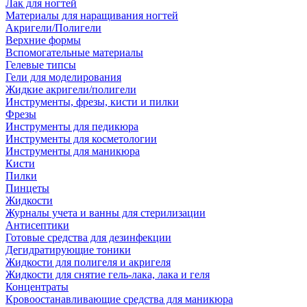
Лак для ногтей
Материалы для наращивания ногтей
Акригели/Полигели
Верхние формы
Вспомогательные материалы
Гелевые типсы
Гели для моделирования
Жидкие акригели/полигели
Инструменты, фрезы, кисти и пилки
Фрезы
Инструменты для педикюра
Инструменты для косметологии
Инструменты для маникюра
Кисти
Пилки
Пинцеты
Жидкости
Журналы учета и ванны для стерилизации
Антисептики
Готовые средства для дезинфекции
Дегидратирующие тоники
Жидкости для полигеля и акригеля
Жидкости для снятие гель-лака, лака и геля
Концентраты
Кровоостанавливающие средства для маникюра