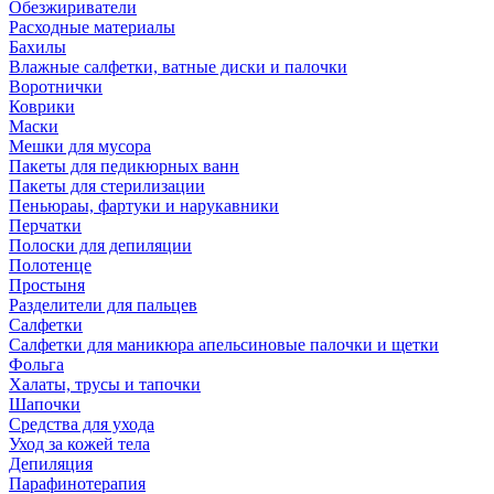
Обезжириватели
Расходные материалы
Бахилы
Влажные салфетки, ватные диски и палочки
Воротнички
Коврики
Маски
Мешки для мусора
Пакеты для педикюрных ванн
Пакеты для стерилизации
Пеньюраы, фартуки и нарукавники
Перчатки
Полоски для депиляции
Полотенце
Простыня
Разделители для пальцев
Салфетки
Салфетки для маникюра апельсиновые палочки и щетки
Фольга
Халаты, трусы и тапочки
Шапочки
Средства для ухода
Уход за кожей тела
Депиляция
Парафинотерапия