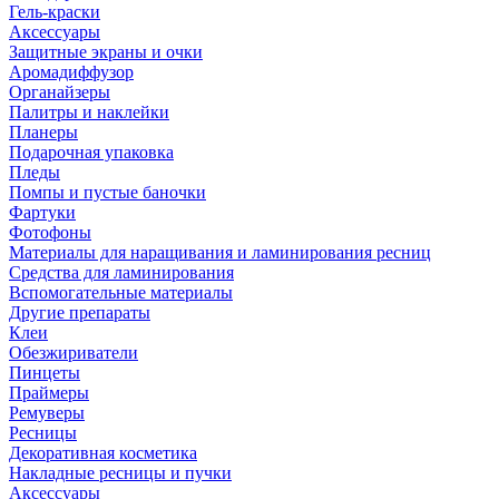
Гель-краски
Аксессуары
Защитные экраны и очки
Аромадиффузор
Органайзеры
Палитры и наклейки
Планеры
Подарочная упаковка
Пледы
Помпы и пустые баночки
Фартуки
Фотофоны
Материалы для наращивания и ламинирования ресниц
Средства для ламинирования
Вспомогательные материалы
Другие препараты
Клеи
Обезжириватели
Пинцеты
Праймеры
Ремуверы
Ресницы
Декоративная косметика
Накладные ресницы и пучки
Аксессуары