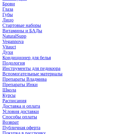
Брови
Глаза
Губы
Лицо
Стартовые наборы
Витамины и БАДы
NaturalSupp
Vegannova
Vitauct
Духи
Кондиционер для белья
Подология
Инструменты для педикюра
Вспомогательные материалы
Препараты Владмива
Препараты Инки
Школа
Курсы
Расписания
Доставка и оплата
Условия доставки
Способы оплаты
Возврат
Публичная оферта
Покупка в рассрочку