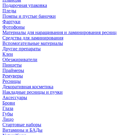
Подарочная упаковка
Пледы
Помпы и пустые баночки
Фартуки
Фотофоны
Материалы для наращивания и ламинирования ресниц
Средства для ламинирования
Вспомогательные материалы
Другие препараты
Клеи
Обезжириватели
Пинцеты
Праймеры
Ремуверы
Ресницы
Декоративная косметика
Накладные ресницы и пучки
Аксессуары
Брови
Глаза
Губы
Лицо
Стартовые наборы
Витамины и БАДы