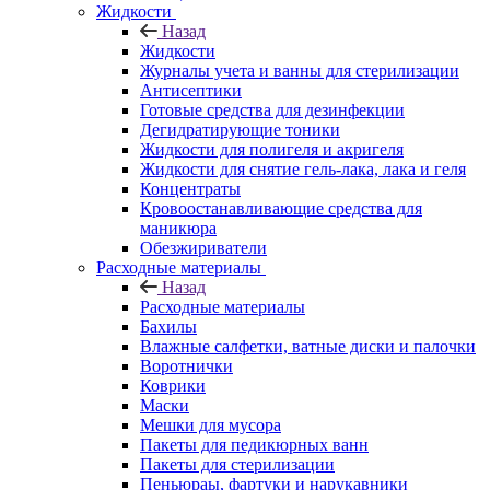
Жидкости
Назад
Жидкости
Журналы учета и ванны для стерилизации
Антисептики
Готовые средства для дезинфекции
Дегидратирующие тоники
Жидкости для полигеля и акригеля
Жидкости для снятие гель-лака, лака и геля
Концентраты
Кровоостанавливающие средства для
маникюра
Обезжириватели
Расходные материалы
Назад
Расходные материалы
Бахилы
Влажные салфетки, ватные диски и палочки
Воротнички
Коврики
Маски
Мешки для мусора
Пакеты для педикюрных ванн
Пакеты для стерилизации
Пеньюраы, фартуки и нарукавники