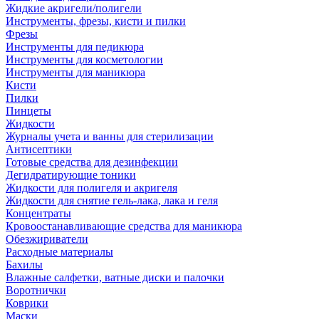
Жидкие акригели/полигели
Инструменты, фрезы, кисти и пилки
Фрезы
Инструменты для педикюра
Инструменты для косметологии
Инструменты для маникюра
Кисти
Пилки
Пинцеты
Жидкости
Журналы учета и ванны для стерилизации
Антисептики
Готовые средства для дезинфекции
Дегидратирующие тоники
Жидкости для полигеля и акригеля
Жидкости для снятие гель-лака, лака и геля
Концентраты
Кровоостанавливающие средства для маникюра
Обезжириватели
Расходные материалы
Бахилы
Влажные салфетки, ватные диски и палочки
Воротнички
Коврики
Маски