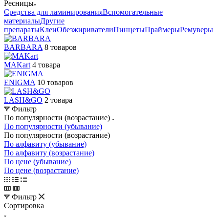
Ресницы
Средства для ламинирования
Вспомогательные
материалы
Другие
препараты
Клеи
Обезжириватели
Пинцеты
Праймеры
Ремуверы
BARBARA
8 товаров
MAKart
4 товара
ENIGMA
10 товаров
LASH&GO
2 товара
Фильтр
По популярности (возрастание)
По популярности (убывание)
По популярности (возрастание)
По алфавиту (убывание)
По алфавиту (возрастание)
По цене (убывание)
По цене (возрастание)
Фильтр
Сортировка