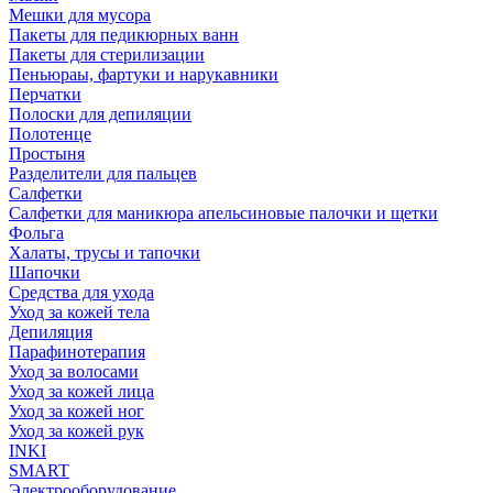
Мешки для мусора
Пакеты для педикюрных ванн
Пакеты для стерилизации
Пеньюраы, фартуки и нарукавники
Перчатки
Полоски для депиляции
Полотенце
Простыня
Разделители для пальцев
Салфетки
Салфетки для маникюра апельсиновые палочки и щетки
Фольга
Халаты, трусы и тапочки
Шапочки
Средства для ухода
Уход за кожей тела
Депиляция
Парафинотерапия
Уход за волосами
Уход за кожей лица
Уход за кожей ног
Уход за кожей рук
INKI
SMART
Электрооборудование