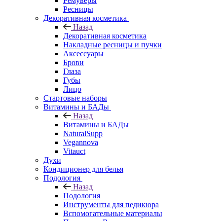
Ремуверы
Ресницы
Декоративная косметика
Назад
Декоративная косметика
Накладные ресницы и пучки
Аксессуары
Брови
Глаза
Губы
Лицо
Стартовые наборы
Витамины и БАДы
Назад
Витамины и БАДы
NaturalSupp
Vegannova
Vitauct
Духи
Кондиционер для белья
Подология
Назад
Подология
Инструменты для педикюра
Вспомогательные материалы