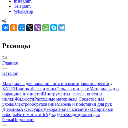
Instagram
Telegram
WhatsApp
Ресницы
24
Главная
—
Каталог
—
Материалы для наращивания и ламинирования ресниц
SALE
Новинки
Базы и топы
Гель-лаки и лаки
Материалы для
наращивания ногтей
Инструменты, фрезы, кисти и
пилки
Жидкости
Расходные материалы
Средства для
ухода
Электрооборудование
Мебель и подставки для рук
Дизайны
Аксессуары
Декоративная косметика
Стартовые
наборы
Витамины и БАДы
Духи
Кондиционер для
белья
Подология
—