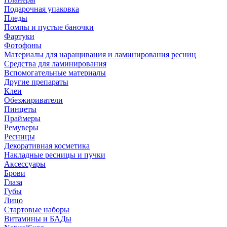
Подарочная упаковка
Пледы
Помпы и пустые баночки
Фартуки
Фотофоны
Материалы для наращивания и ламинирования ресниц
Средства для ламинирования
Вспомогательные материалы
Другие препараты
Клеи
Обезжириватели
Пинцеты
Праймеры
Ремуверы
Ресницы
Декоративная косметика
Накладные ресницы и пучки
Аксессуары
Брови
Глаза
Губы
Лицо
Стартовые наборы
Витамины и БАДы