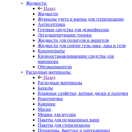
Жидкости
Назад
Жидкости
Журналы учета и ванны для стерилизации
Антисептики
Готовые средства для дезинфекции
Дегидратирующие тоники
Жидкости для полигеля и акригеля
Жидкости для снятие гель-лака, лака и геля
Концентраты
Кровоостанавливающие средства для
маникюра
Обезжириватели
Расходные материалы
Назад
Расходные материалы
Бахилы
Влажные салфетки, ватные диски и палочки
Воротнички
Коврики
Маски
Мешки для мусора
Пакеты для педикюрных ванн
Пакеты для стерилизации
Пеньюраы, фартуки и нарукавники