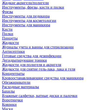
Жидкие акригели/полигели
Инструменты, фрезы, кисти и пилки
Фрезы
Инструменты для педикюра
Инструменты для косметологии
Инструменты для маникюра
Кисти
Пилки
Пинцеты
Жидкости
Журналы учета и ванны для стерилизации
Антисептики
Готовые средства для дезинфекции
Дегидратирующие тоники
Жидкости для полигеля и акригеля
Жидкости для снятие гель-лака, лака и геля
Концентраты
Кровоостанавливающие средства для маникюра
Обезжириватели
Расходные материалы
Бахилы
Влажные салфетки, ватные диски и палочки
Воротнички
Коврики
Маски