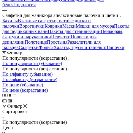
белья
Подология
—
Салфетки для маникюра апельсиновые палочки и щетки
Бахилы
Влажные салфетки, ватные диски и
палочки
Воротнички
Коврики
Маски
Мешки для мусора
Пакеты
для педикюрных ванн
Пакеты для стерилизации
Пеньюраы,
фартуки и нарукавники
Перчатки
Полоски для
депиляции
Полотенце
Простыня
Разделители для
пальцев
Салфетки
Фольга
Халаты, трусы и тапочки
Шапочки
Фильтр
По популярности (возрастание)
По популярности (убывание)
По популярности (возрастание)
По алфавиту (убывание)
По алфавиту (возрастание)
По цене (убывание)
По цене (возрастание)
Фильтр
Сортировка
По популярности (возрастание)
Цена