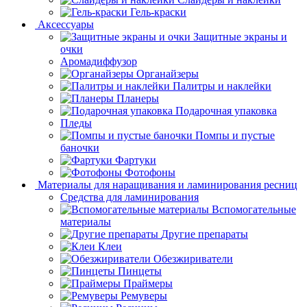
Гель-краски
Аксессуары
Защитные экраны и
очки
Аромадиффузор
Органайзеры
Палитры и наклейки
Планеры
Подарочная упаковка
Пледы
Помпы и пустые
баночки
Фартуки
Фотофоны
Материалы для наращивания и ламинирования ресниц
Средства для ламинирования
Вспомогательные
материалы
Другие препараты
Клеи
Обезжириватели
Пинцеты
Праймеры
Ремуверы