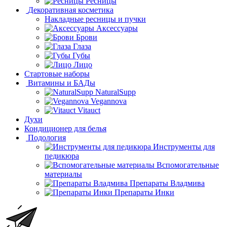
Ресницы
Декоративная косметика
Накладные ресницы и пучки
Аксессуары
Брови
Глаза
Губы
Лицо
Стартовые наборы
Витамины и БАДы
NaturalSupp
Vegannova
Vitauct
Духи
Кондиционер для белья
Подология
Инструменты для
педикюра
Вспомогательные
материалы
Препараты Владмива
Препараты Инки