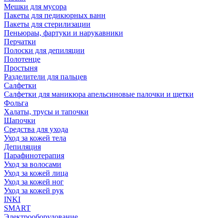
Мешки для мусора
Пакеты для педикюрных ванн
Пакеты для стерилизации
Пеньюраы, фартуки и нарукавники
Перчатки
Полоски для депиляции
Полотенце
Простыня
Разделители для пальцев
Салфетки
Салфетки для маникюра апельсиновые палочки и щетки
Фольга
Халаты, трусы и тапочки
Шапочки
Средства для ухода
Уход за кожей тела
Депиляция
Парафинотерапия
Уход за волосами
Уход за кожей лица
Уход за кожей ног
Уход за кожей рук
INKI
SMART
Электрооборудование