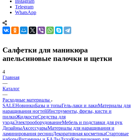
Instagram
Telegram
WhatsApp
Салфетки для маникюра
апельсиновые палочки и щетки
4
Главная
—
Каталог
—
Расходные материалы
SALE
Новинки
Базы и топы
Гель-лаки и лаки
Материалы для
наращивания ногтей
Инструменты, фрезы, кисти и
пилки
Жидкости
Средства для
ухода
Электрооборудование
Мебель и подставки для рук
Дизайны
Аксессуары
Материалы для наращивания и
ламинирования ресниц
Декоративная косметика
Стартовые
наборы
Витамины и БАДы
Духи
Кондиционер для