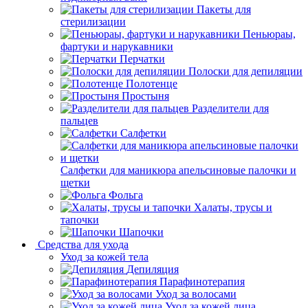
Пакеты для
стерилизации
Пеньюраы,
фартуки и нарукавники
Перчатки
Полоски для депиляции
Полотенце
Простыня
Разделители для
пальцев
Салфетки
Салфетки для маникюра апельсиновые палочки и
щетки
Фольга
Халаты, трусы и
тапочки
Шапочки
Средства для ухода
Уход за кожей тела
Депиляция
Парафинотерапия
Уход за волосами
Уход за кожей лица