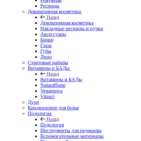
Ремуверы
Ресницы
Декоративная косметика
Назад
Декоративная косметика
Накладные ресницы и пучки
Аксессуары
Брови
Глаза
Губы
Лицо
Стартовые наборы
Витамины и БАДы
Назад
Витамины и БАДы
NaturalSupp
Vegannova
Vitauct
Духи
Кондиционер для белья
Подология
Назад
Подология
Инструменты для педикюра
Вспомогательные материалы