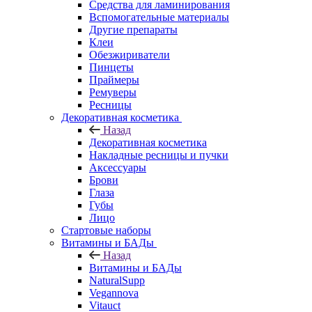
Средства для ламинирования
Вспомогательные материалы
Другие препараты
Клеи
Обезжириватели
Пинцеты
Праймеры
Ремуверы
Ресницы
Декоративная косметика
Назад
Декоративная косметика
Накладные ресницы и пучки
Аксессуары
Брови
Глаза
Губы
Лицо
Стартовые наборы
Витамины и БАДы
Назад
Витамины и БАДы
NaturalSupp
Vegannova
Vitauct