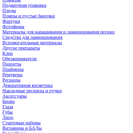
Подарочная упаковка
Пледы
Помпы и пустые баночки
Фартуки
Фотофоны
Материалы для наращивания и ламинирования ресниц
Средства для ламинирования
Вспомогательные материалы
Другие препараты
Клеи
Обезжириватели
Пинцеты
Праймеры
Ремуверы
Ресницы
Декоративная косметика
Накладные ресницы и пучки
Аксессуары
Брови
Глаза
Губы
Лицо
Стартовые наборы
Витамины и БАДы