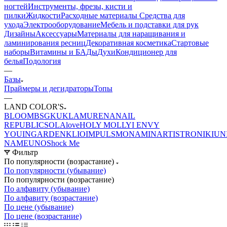
ногтей
Инструменты, фрезы, кисти и
пилки
Жидкости
Расходные материалы
Средства для
ухода
Электрооборудование
Мебель и подставки для рук
Дизайны
Аксессуары
Материалы для наращивания и
ламинирования ресниц
Декоративная косметика
Стартовые
наборы
Витамины и БАДы
Духи
Кондиционер для
белья
Подология
—
Базы
Праймеры и дегидраторы
Топы
—
LAND COLOR'S
BLOOM
BSG
KUKLA
MURENA
NAIL
REPUBLIC
SOLAlove
HOLY MOLLY
I ENVY
YOU
INGARDEN
KLIO
IMPULS
MONAMI
NARTIST
RONIKI
UN
NAME
UNO
Shock Me
Фильтр
По популярности (возрастание)
По популярности (убывание)
По популярности (возрастание)
По алфавиту (убывание)
По алфавиту (возрастание)
По цене (убывание)
По цене (возрастание)