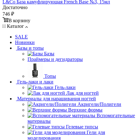
L&Co База камуфлирующая French Base №3, 15мл
Достаточно
746 ₽
В корзину
Каталог
SALE
Новинки
Базы и топы
Базы
Праймеры и дегидраторы
Топы
Гель-лаки и лаки
Гель-лаки
Лак для ногтей
Материалы для наращивания ногтей
Акригели/Полигели
Верхние формы
Вспомогательные
материалы
Гелевые типсы
Гели для
моделирования