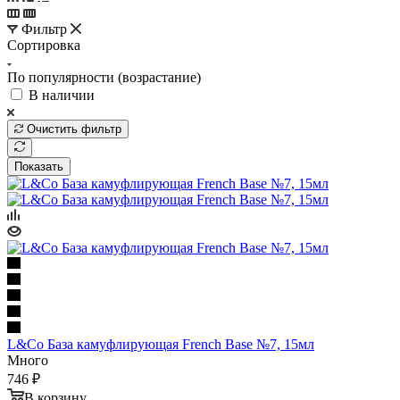
Фильтр
Сортировка
По популярности (возрастание)
В наличии
Очистить фильтр
Показать
L&Co База камуфлирующая French Base №7, 15мл
Много
746 ₽
В корзину