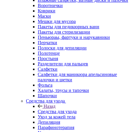
Влажные салфетки, ватные диски и палочки
Воротнички
Коврики
Маски
Мешки для мусора
Пакеты для педикюрных ванн
Пакеты для стерилизации
Пеньюраы, фартуки и нарукавники
Перчатки
Полоски для депиляции
Полотенце
Простыня
Разделители для пальцев
Салфетки
Салфетки для маникюра апельсиновые
палочки и щетки
Фольга
Халаты, трусы и тапочки
Шапочки
Средства для ухода
Назад
Средства для ухода
Уход за кожей тела
Депиляция
Парафинотерапия