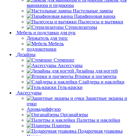
маникюра и педикюра
Настольные лампы
Парафиновая ванна
Пылесосы и вытяжки
Стерилизаторы
Мебель и подставки для рук
Держатель для типс
Мебель
подлокотники
Дизайны
Стемпинг
Аксессуары
Дизайны для ногтей
Втирки и пигменты
Слайдеры и наклейки
Гель-краски
Аксессуары
Защитные экраны и
очки
Аромадиффузор
Органайзеры
Палитры и наклейки
Планеры
Подарочная упаковка