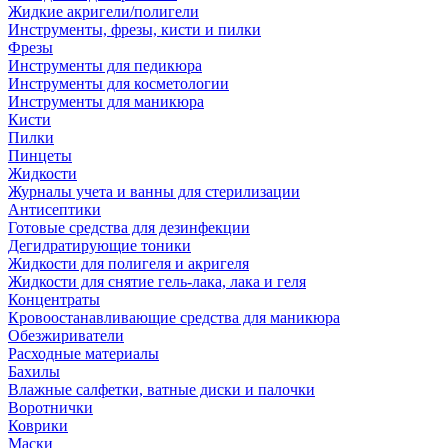
Жидкие акригели/полигели
Инструменты, фрезы, кисти и пилки
Фрезы
Инструменты для педикюра
Инструменты для косметологии
Инструменты для маникюра
Кисти
Пилки
Пинцеты
Жидкости
Журналы учета и ванны для стерилизации
Антисептики
Готовые средства для дезинфекции
Дегидратирующие тоники
Жидкости для полигеля и акригеля
Жидкости для снятие гель-лака, лака и геля
Концентраты
Кровоостанавливающие средства для маникюра
Обезжириватели
Расходные материалы
Бахилы
Влажные салфетки, ватные диски и палочки
Воротнички
Коврики
Маски