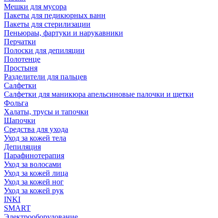
Мешки для мусора
Пакеты для педикюрных ванн
Пакеты для стерилизации
Пеньюраы, фартуки и нарукавники
Перчатки
Полоски для депиляции
Полотенце
Простыня
Разделители для пальцев
Салфетки
Салфетки для маникюра апельсиновые палочки и щетки
Фольга
Халаты, трусы и тапочки
Шапочки
Средства для ухода
Уход за кожей тела
Депиляция
Парафинотерапия
Уход за волосами
Уход за кожей лица
Уход за кожей ног
Уход за кожей рук
INKI
SMART
Электрооборудование