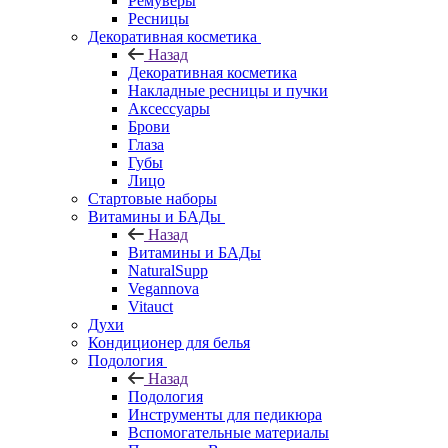
Ремуверы
Ресницы
Декоративная косметика
Назад
Декоративная косметика
Накладные ресницы и пучки
Аксессуары
Брови
Глаза
Губы
Лицо
Стартовые наборы
Витамины и БАДы
Назад
Витамины и БАДы
NaturalSupp
Vegannova
Vitauct
Духи
Кондиционер для белья
Подология
Назад
Подология
Инструменты для педикюра
Вспомогательные материалы