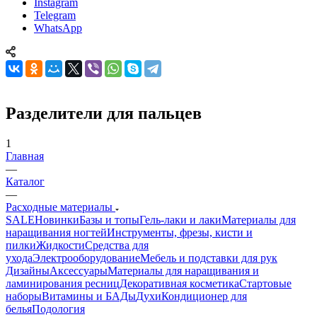
Instagram
Telegram
WhatsApp
Разделители для пальцев
1
Главная
—
Каталог
—
Расходные материалы
SALE
Новинки
Базы и топы
Гель-лаки и лаки
Материалы для
наращивания ногтей
Инструменты, фрезы, кисти и
пилки
Жидкости
Средства для
ухода
Электрооборудование
Мебель и подставки для рук
Дизайны
Аксессуары
Материалы для наращивания и
ламинирования ресниц
Декоративная косметика
Стартовые
наборы
Витамины и БАДы
Духи
Кондиционер для
белья
Подология