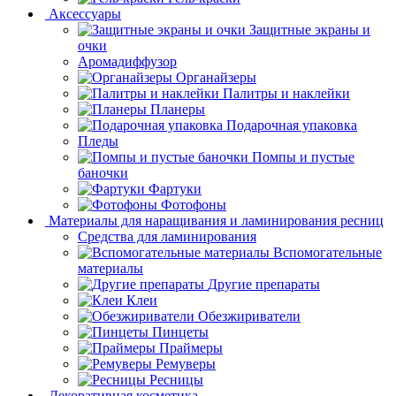
Аксессуары
Защитные экраны и
очки
Аромадиффузор
Органайзеры
Палитры и наклейки
Планеры
Подарочная упаковка
Пледы
Помпы и пустые
баночки
Фартуки
Фотофоны
Материалы для наращивания и ламинирования ресниц
Средства для ламинирования
Вспомогательные
материалы
Другие препараты
Клеи
Обезжириватели
Пинцеты
Праймеры
Ремуверы
Ресницы
Декоративная косметика