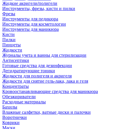
Жидкие акригели/полигели
Инструменты, фрезы, кисти и пилки
Фрезы
Инструменты для педикюра
Инструменты для косметологии
Инструменты для маникюра
Кисти
Пилки
Пинцеты
Жидкости
Журналы учета и ванны для стерилизации
Антисептики
Готовые средства для дезинфекции
Дегидратирующие тоники
Жидкости для полигеля и акригеля
Жидкости для снятие гель-лака, лака и геля
Концентраты
Кровоостанавливающие средства для маникюра
Обезжириватели
Расходные материалы
Бахилы
Влажные салфетки, ватные диски и палочки
Воротнички
Коврики
Маски