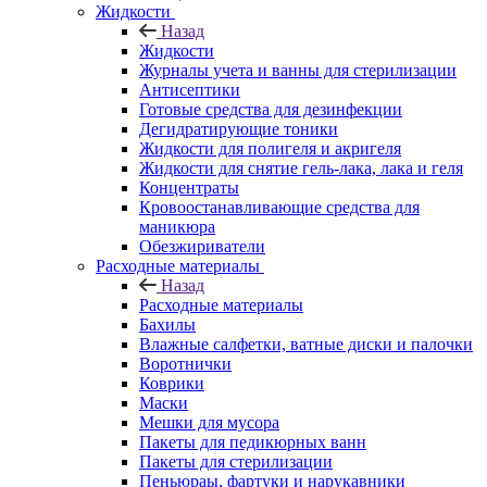
Жидкости
Назад
Жидкости
Журналы учета и ванны для стерилизации
Антисептики
Готовые средства для дезинфекции
Дегидратирующие тоники
Жидкости для полигеля и акригеля
Жидкости для снятие гель-лака, лака и геля
Концентраты
Кровоостанавливающие средства для
маникюра
Обезжириватели
Расходные материалы
Назад
Расходные материалы
Бахилы
Влажные салфетки, ватные диски и палочки
Воротнички
Коврики
Маски
Мешки для мусора
Пакеты для педикюрных ванн
Пакеты для стерилизации
Пеньюраы, фартуки и нарукавники