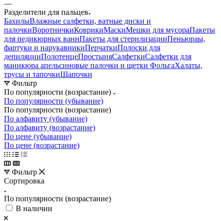
—
Разделители для пальцев
Бахилы
Влажные салфетки, ватные диски и
палочки
Воротнички
Коврики
Маски
Мешки для мусора
Пакеты
для педикюрных ванн
Пакеты для стерилизации
Пеньюраы,
фартуки и нарукавники
Перчатки
Полоски для
депиляции
Полотенце
Простыня
Салфетки
Салфетки для
маникюра апельсиновые палочки и щетки
Фольга
Халаты,
трусы и тапочки
Шапочки
Фильтр
По популярности (возрастание)
По популярности (убывание)
По популярности (возрастание)
По алфавиту (убывание)
По алфавиту (возрастание)
По цене (убывание)
По цене (возрастание)
Фильтр
Сортировка
По популярности (возрастание)
В наличии