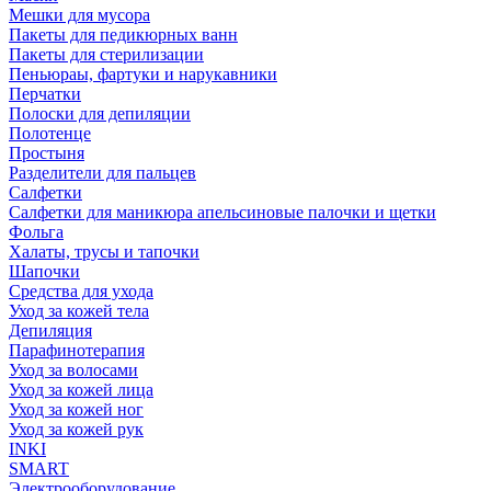
Мешки для мусора
Пакеты для педикюрных ванн
Пакеты для стерилизации
Пеньюраы, фартуки и нарукавники
Перчатки
Полоски для депиляции
Полотенце
Простыня
Разделители для пальцев
Салфетки
Салфетки для маникюра апельсиновые палочки и щетки
Фольга
Халаты, трусы и тапочки
Шапочки
Средства для ухода
Уход за кожей тела
Депиляция
Парафинотерапия
Уход за волосами
Уход за кожей лица
Уход за кожей ног
Уход за кожей рук
INKI
SMART
Электрооборудование