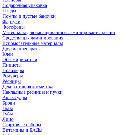
Подарочная упаковка
Пледы
Помпы и пустые баночки
Фартуки
Фотофоны
Материалы для наращивания и ламинирования ресниц
Средства для ламинирования
Вспомогательные материалы
Другие препараты
Клеи
Обезжириватели
Пинцеты
Праймеры
Ремуверы
Ресницы
Декоративная косметика
Накладные ресницы и пучки
Аксессуары
Брови
Глаза
Губы
Лицо
Стартовые наборы
Витамины и БАДы