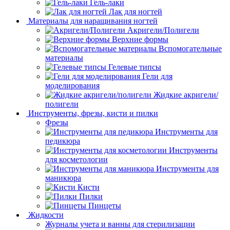
Гель-лаки
Лак для ногтей
Материалы для наращивания ногтей
Акригели/Полигели
Верхние формы
Вспомогательные
материалы
Гелевые типсы
Гели для
моделирования
Жидкие акригели/
полигели
Инструменты, фрезы, кисти и пилки
Фрезы
Инструменты для
педикюра
Инструменты
для косметологии
Инструменты для
маникюра
Кисти
Пилки
Пинцеты
Жидкости
Журналы учета и ванны для стерилизации