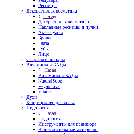
Ремуверы
Ресницы
Декоративная косметика
Назад
Декоративная косметика
Накладные ресницы и пучки
Аксессуары
Брови
Глаза
Губы
Лицо
Стартовые наборы
Витамины и БАДы
Назад
Витамины и БАДы
NaturalSupp
Vegannova
Vitauct
Духи
Кондиционер для белья
Подология
Назад
Подология
Инструменты для педикюра
Вспомогательные материалы