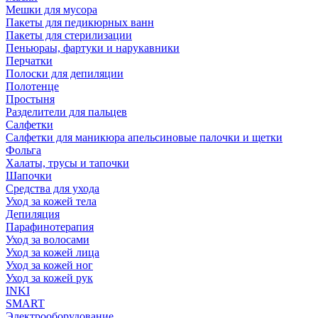
Мешки для мусора
Пакеты для педикюрных ванн
Пакеты для стерилизации
Пеньюраы, фартуки и нарукавники
Перчатки
Полоски для депиляции
Полотенце
Простыня
Разделители для пальцев
Салфетки
Салфетки для маникюра апельсиновые палочки и щетки
Фольга
Халаты, трусы и тапочки
Шапочки
Средства для ухода
Уход за кожей тела
Депиляция
Парафинотерапия
Уход за волосами
Уход за кожей лица
Уход за кожей ног
Уход за кожей рук
INKI
SMART
Электрооборудование