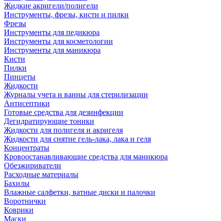
Жидкие акригели/полигели
Инструменты, фрезы, кисти и пилки
Фрезы
Инструменты для педикюра
Инструменты для косметологии
Инструменты для маникюра
Кисти
Пилки
Пинцеты
Жидкости
Журналы учета и ванны для стерилизации
Антисептики
Готовые средства для дезинфекции
Дегидратирующие тоники
Жидкости для полигеля и акригеля
Жидкости для снятие гель-лака, лака и геля
Концентраты
Кровоостанавливающие средства для маникюра
Обезжириватели
Расходные материалы
Бахилы
Влажные салфетки, ватные диски и палочки
Воротнички
Коврики
Маски