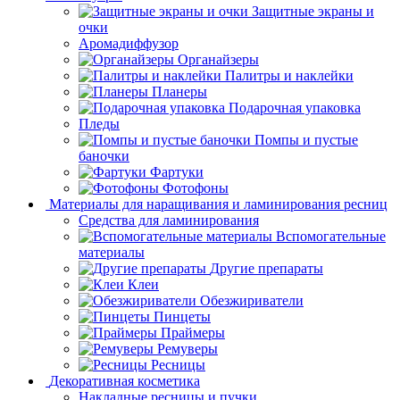
Защитные экраны и
очки
Аромадиффузор
Органайзеры
Палитры и наклейки
Планеры
Подарочная упаковка
Пледы
Помпы и пустые
баночки
Фартуки
Фотофоны
Материалы для наращивания и ламинирования ресниц
Средства для ламинирования
Вспомогательные
материалы
Другие препараты
Клеи
Обезжириватели
Пинцеты
Праймеры
Ремуверы
Ресницы
Декоративная косметика
Накладные ресницы и пучки