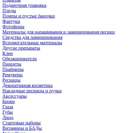
Подарочная упаковка
Пледы
Помпы и пустые баночки
Фартуки
Фотофоны
Материалы для наращивания и ламинирования ресниц
Средства для ламинирования
Вспомогательные материалы
Другие препараты
Клеи
Обезжириватели
Пинцеты
Праймеры
Ремуверы
Ресницы
Декоративная косметика
Накладные ресницы и пучки
Аксессуары
Брови
Глаза
Губы
Лицо
Стартовые наборы
Витамины и БАДы