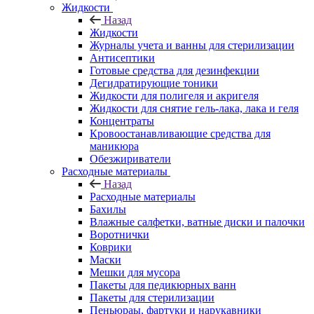
Жидкости
Назад
Жидкости
Журналы учета и ванны для стерилизации
Антисептики
Готовые средства для дезинфекции
Дегидратирующие тоники
Жидкости для полигеля и акригеля
Жидкости для снятие гель-лака, лака и геля
Концентраты
Кровоостанавливающие средства для
маникюра
Обезжириватели
Расходные материалы
Назад
Расходные материалы
Бахилы
Влажные салфетки, ватные диски и палочки
Воротнички
Коврики
Маски
Мешки для мусора
Пакеты для педикюрных ванн
Пакеты для стерилизации
Пеньюраы, фартуки и нарукавники