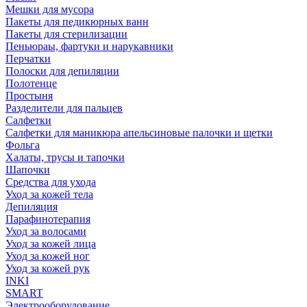
Мешки для мусора
Пакеты для педикюрных ванн
Пакеты для стерилизации
Пеньюраы, фартуки и нарукавники
Перчатки
Полоски для депиляции
Полотенце
Простыня
Разделители для пальцев
Салфетки
Салфетки для маникюра апельсиновые палочки и щетки
Фольга
Халаты, трусы и тапочки
Шапочки
Средства для ухода
Уход за кожей тела
Депиляция
Парафинотерапия
Уход за волосами
Уход за кожей лица
Уход за кожей ног
Уход за кожей рук
INKI
SMART
Электрооборудование