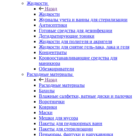
Жидкости
Назад
Жидкости
Журналы учета и ванны для стерилизации
Антисептики
Готовые средства для дезинфекции
Дегидратирующие тоники
Жидкости для полигеля и акригеля
Жидкости для снятие гель-лака, лака и геля
Концентраты
Кровоостанавливающие средства для
маникюра
Обезжириватели
Расходные материалы
Назад
Расходные материалы
Бахилы
Влажные салфетки, ватные диски и палочки
Воротнички
Коврики
Маски
Мешки для мусора
Пакеты для педикюрных ванн
Пакеты для стерилизации
Пеньюраы, фартуки и нарукавники