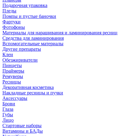
Подарочная упаковка
Пледы
Помпы и пустые баночки
Фартуки
Фотофоны
Материалы для наращивания и ламинирования ресниц
Средства для ламинирования
Вспомогательные материалы
Другие препараты
Клеи
Обезжириватели
Пинцеты
Праймеры
Ремуверы
Ресницы
Декоративная косметика
Накладные ресницы и пучки
Аксессуары
Брови
Глаза
Губы
Лицо
Стартовые наборы
Витамины и БАДы