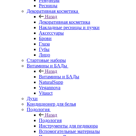
Ремуверы
Ресницы
Декоративная косметика
Назад
Декоративная косметика
Накладные ресницы и пучки
Аксессуары
Брови
Глаза
Губы
Лицо
Стартовые наборы
Витамины и БАДы
Назад
Витамины и БАДы
NaturalSupp
Vegannova
Vitauct
Духи
Кондиционер для белья
Подология
Назад
Подология
Инструменты для педикюра
Вспомогательные материалы