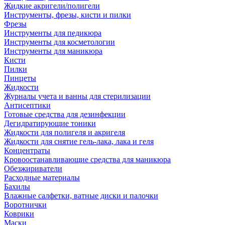
Жидкие акригели/полигели
Инструменты, фрезы, кисти и пилки
Фрезы
Инструменты для педикюра
Инструменты для косметологии
Инструменты для маникюра
Кисти
Пилки
Пинцеты
Жидкости
Журналы учета и ванны для стерилизации
Антисептики
Готовые средства для дезинфекции
Дегидратирующие тоники
Жидкости для полигеля и акригеля
Жидкости для снятие гель-лака, лака и геля
Концентраты
Кровоостанавливающие средства для маникюра
Обезжириватели
Расходные материалы
Бахилы
Влажные салфетки, ватные диски и палочки
Воротнички
Коврики
Маски